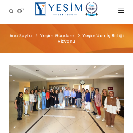
TR
KURUMSAL
Ana Sayfa
Yeşim Gündem
Yeşim'den İş Birliği
ÜRÜNLERIMIZ
Vizyonu
ÖNCE İNSAN
KARIYER
SÜRDÜRÜLEBILIRLIK
MEDYA MERKEZI