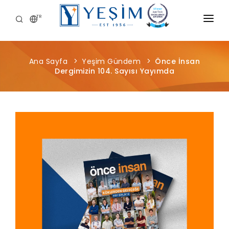
TR
KURUMSAL
Ana Sayfa
Yeşim Gündem
Önce İnsan
ÜRÜNLERIMIZ
Dergimizin 104. Sayısı Yayımda
ÖNCE İNSAN
KARIYER
SÜRDÜRÜLEBILIRLIK
MEDYA MERKEZI