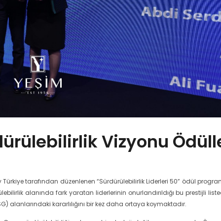
rülebilirlik Vizyonu Ödüll
rkiye tarafından düzenlenen “Sürdürülebilirlik Liderleri 50” ödül progr
ilirlik alanında fark yaratan liderlerinin onurlandırıldığı bu prestijli list
G) alanlarındaki kararlılığını bir kez daha ortaya koymaktadır.