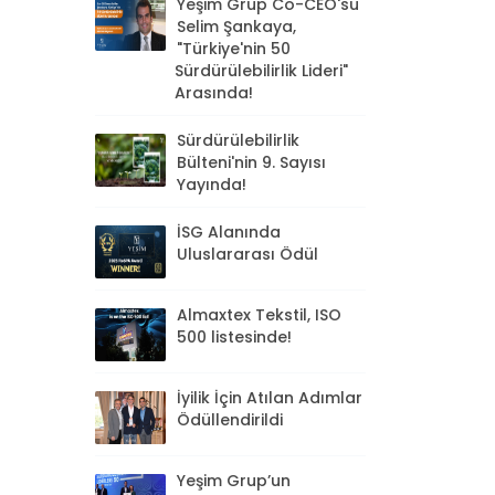
Yeşim Grup Co-CEO'su
Selim Şankaya,
"Türkiye'nin 50
Sürdürülebilirlik Lideri"
Arasında!
Sürdürülebilirlik
Bülteni'nin 9. Sayısı
Yayında!
İSG Alanında
Uluslararası Ödül
Almaxtex Tekstil, ISO
500 listesinde!
İyilik İçin Atılan Adımlar
Ödüllendirildi
Yeşim Grup’un