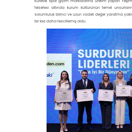
Küresel spor giyim markalarına üretim yapan Yeşim G
felsefesi altında kurum kültürünün temel unsurlar
sorumluluk bilinci ve uzun vadeli değer yaratma yaklaşı
bir kez daha tescillemiş oldu.