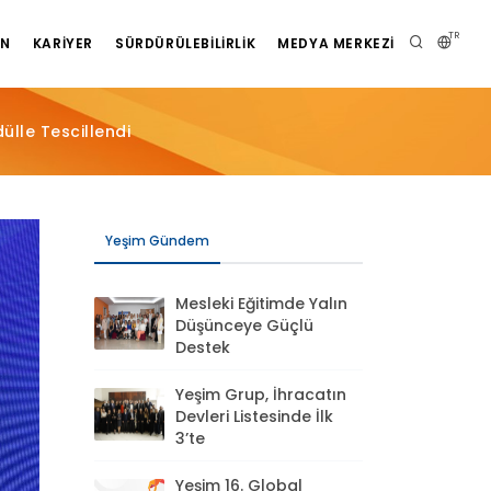
TR
AN
KARIYER
SÜRDÜRÜLEBILIRLIK
MEDYA MERKEZI
ülle Tescillendi
Yeşim Gündem
Mesleki Eğitimde Yalın
Düşünceye Güçlü
Destek
Yeşim Grup, İhracatın
Devleri Listesinde İlk
3’te
Yeşim 16. Global