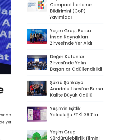
Compact İlerleme
Bildirimini (CoP)
Yayımladı
Yeşim Grup, Bursa
İnsan Kaynakları
Zirvesi’nde Yer Aldı
Değer Katanlar
Zirvesi’nde Yalın
Başarılar Ödüllendirildi
Şükrü Şankaya
e
Anadolu Lisesi’ne Bursa
Kalite Büyük Ödülü
Yeşim’in Eşitlik
Yolculuğu ETKİ 360’ta
amında
ede yer
Yeşim Grup
Sürdürülebilirlik Filmini