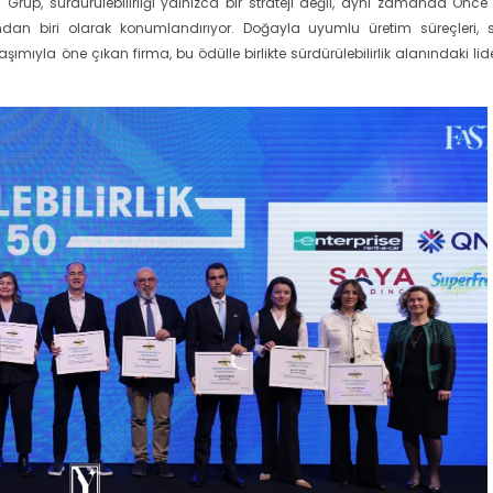
rup, sürdürülebilirliği yalnızca bir strateji değil, aynı zamanda Önce
ından biri olarak konumlandırıyor. Doğayla uyumlu üretim süreçleri, 
mıyla öne çıkan firma, bu ödülle birlikte sürdürülebilirlik alanındaki lide