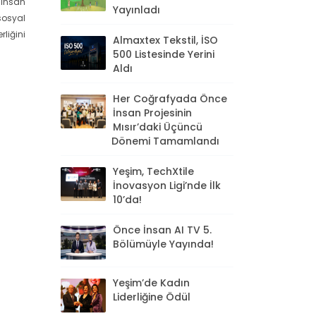
 İnsan
Yayınladı
sosyal
rliğini
Almaxtex Tekstil, İSO
500 Listesinde Yerini
Aldı
Her Coğrafyada Önce
İnsan Projesinin
Mısır’daki Üçüncü
Dönemi Tamamlandı
Yeşim, TechXtile
İnovasyon Ligi’nde İlk
10’da!
Önce İnsan AI TV 5.
Bölümüyle Yayında!
Yeşim’de Kadın
Liderliğine Ödül