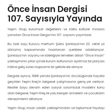
Önce İnsan Dergisi
107. Sayısıyla Yayında
Yeşim Grup, kurumsal değerlerini ve köklü kültürel mirasını
yansıtan Önce İnsan Dergisi’nin 107. sayısını yayımladı.
Bu özel sayı, Kurucu merhum Şükrü Şankaya’nın 20. vefat yıl
dönümü kapsamında hazırlanan içeriklere odaklanıyor.
Şankaya’nın vizyonu ve liderliğiyle temelleri atılan “Önce İnsan”
yaklaşımının yıllar içinde kurum kültürünün ayrılmaz bir parçası
hâline geliş süreci kapsamlı bir şekilde ele alınıyor.
Dergide ayrıca, 1988 yılında Şankaya’nın öncülüğünde hayata
geçirilen Yeşim Kreş’in belgesel çalışmasına geniş yer veriliyor.
Nesiller boyu devam eden sosyal sorumluluk modelini konu
alan belgesel, Yeşim Kreş ile yolu kesişen annelerin ve çocukların
deneyimlerini aktarıyor.
Yeşim Grup, insan odaklı yaklaşımından ve toplumsal faydayı