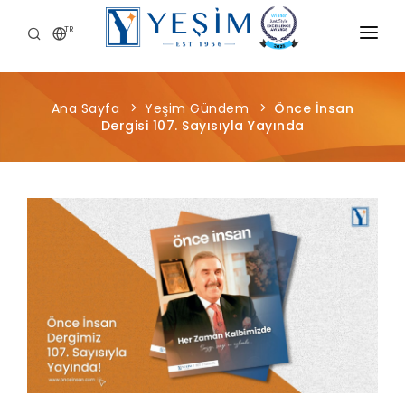
TR
KURUMSAL
Ana Sayfa
Yeşim Gündem
Önce İnsan
ÜRÜNLERIMIZ
Dergisi 107. Sayısıyla Yayında
ÖNCE İNSAN
KARIYER
SÜRDÜRÜLEBILIRLIK
MEDYA MERKEZI