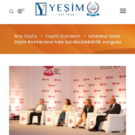
TR
KURUMSAL
Ana Sayfa
Yeşim Gündem
İstanbul Hazır
ÜRÜNLERIMIZ
Giyim Konferansı’nda sürdürülebilirlik vurgusu
ÖNCE İNSAN
KARIYER
SÜRDÜRÜLEBILIRLIK
MEDYA MERKEZI