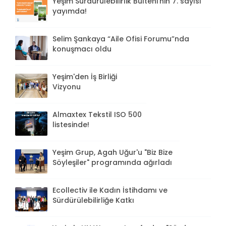
Yeşim Sürdürülebilirlik Bülteni'nin 7. sayısı
yayımda!
Selim Şankaya “Aile Ofisi Forumu”nda
konuşmacı oldu
Yeşim'den İş Birliği
Vizyonu
Almaxtex Tekstil ISO 500
listesinde!
Yeşim Grup, Agah Uğur'u "Biz Bize
Söyleşiler" programında ağırladı
Ecollectiv ile Kadın İstihdamı ve
Sürdürülebilirliğe Katkı