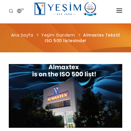
TR
KURUMSAL
Ana Sayfa
Yeşim Gündem
Almaxtex Tekstil
ÜRÜNLERIMIZ
ISO 500 listesinde!
ÖNCE İNSAN
KARIYER
SÜRDÜRÜLEBILIRLIK
MEDYA MERKEZI