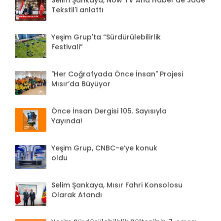
Selim Şankaya, Now TV Ana Haber'de Jade
Tekstil'i anlattı
Yeşim Grup'ta “Sürdürülebilirlik
Festivali”
"Her Coğrafyada Önce İnsan" Projesi
Mısır’da Büyüyor
Önce İnsan Dergisi 105. Sayısıyla
Yayında!
Yeşim Grup, CNBC-e’ye konuk
oldu
Selim Şankaya, Mısır Fahri Konsolosu
Olarak Atandı