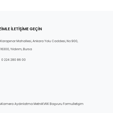
ZIMLE İLETIŞIME GEÇIN
Karapınar Mahallesi, Ankara Yolu Caddesi, No:900,
16300, Yıldırım, Bursa
0 224 280 86 00
i
Kamera Aydınlatma Metni
KVKK Başvuru Formu
İletişim