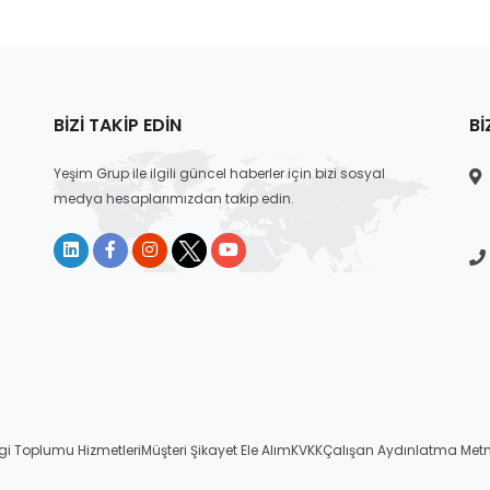
BIZI TAKIP EDIN
BI
Yeşim Grup ile ilgili güncel haberler için bizi sosyal
medya hesaplarımızdan takip edin.
lgi Toplumu Hizmetleri
Müşteri Şikayet Ele Alım
KVKK
Çalışan Aydınlatma Metn