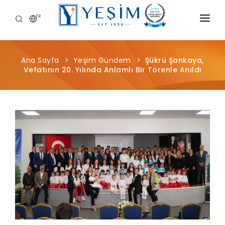
TR
KURUMSAL
Ana Sayfa
Yeşim Gündem
Şükrü Şankaya,
ÜRÜNLERIMIZ
Vefatının 20. Yılında Anlamlı Bir Törenle Anıldı
ÖNCE İNSAN
KARIYER
SÜRDÜRÜLEBILIRLIK
MEDYA MERKEZI