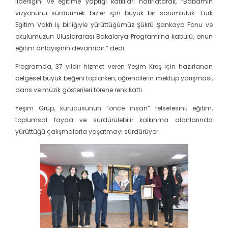
liderliğini ve eğitime yaptığı katkıları hatırlatarak, “Babamın
vizyonunu sürdürmek bizler için büyük bir sorumluluk. Türk
Eğitim Vakfı iş birliğiyle yürüttüğümüz Şükrü Şankaya Fonu ve
okulumuzun Uluslararası Bakalorya Programı’na kabulü, onun
eğitim anlayışının devamıdır.” dedi.
Programda, 37 yıldır hizmet veren Yeşim Kreş için hazırlanan
belgesel büyük beğeni toplarken, öğrencilerin mektup yarışması,
dans ve müzik gösterileri törene renk kattı.
Yeşim Grup, kurucusunun “önce insan” felsefesini; eğitim,
toplumsal fayda ve sürdürülebilir kalkınma alanlarında
yürüttüğü çalışmalarla yaşatmayı sürdürüyor.