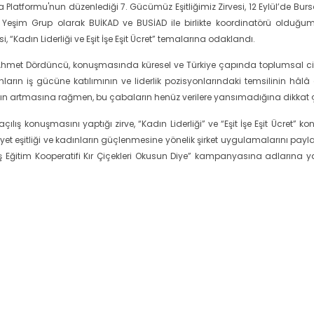
atformu'nun düzenlediği 7. Gücümüz Eşitliğimiz Zirvesi, 12 Eylül’de Bursa
’da Yeşim Grup olarak BUİKAD ve BUSİAD ile birlikte koordinatörü olduğu
i, “Kadın Liderliği ve Eşit İşe Eşit Ücret” temalarına odaklandı.
Ahmet Dördüncü, konuşmasında küresel ve Türkiye çapında toplumsal ci
ların iş gücüne katılımının ve liderlik pozisyonlarındaki temsilinin hâlâ
ğın artmasına rağmen, bu çabaların henüz verilere yansımadığına dikkat ç
lış konuşmasını yaptığı zirve, “Kadın Liderliği” ve “Eşit İşe Eşit Ücret” kon
siyet eşitliği ve kadınların güçlenmesine yönelik şirket uygulamalarını pay
aş Eğitim Kooperatifi Kır Çiçekleri Okusun Diye” kampanyasına adlarına y