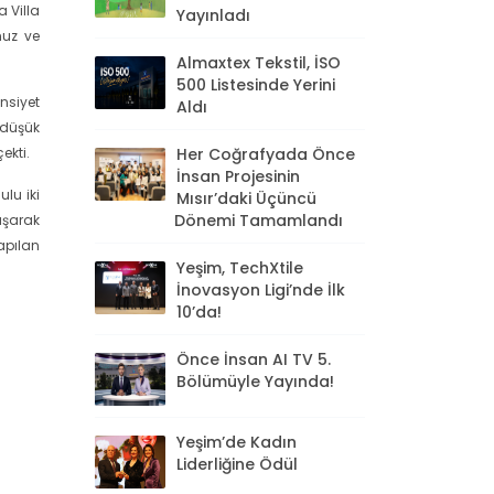
 Villa
Yayınladı
muz ve
Almaxtex Tekstil, İSO
500 Listesinde Yerini
nsiyet
Aldı
 düşük
Her Coğrafyada Önce
ekti.
İnsan Projesinin
ulu iki
Mısır’daki Üçüncü
Dönemi Tamamlandı
laşarak
apılan
Yeşim, TechXtile
İnovasyon Ligi’nde İlk
10’da!
Önce İnsan AI TV 5.
Bölümüyle Yayında!
Yeşim’de Kadın
Liderliğine Ödül