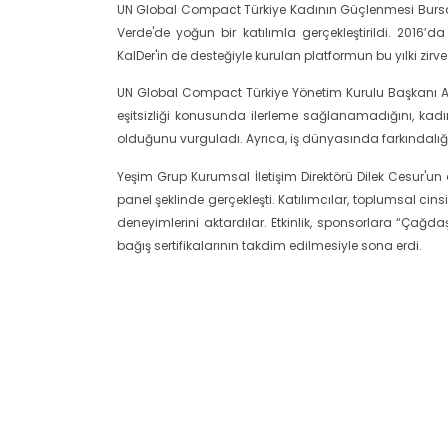
UN Global Compact Türkiye Kadının Güçlenmesi Bursa Pl
Verde'de yoğun bir katılımla gerçekleştirildi. 2016
KalDer'in de desteğiyle kurulan platformun bu yılki zirves
UN Global Compact Türkiye Yönetim Kurulu Başkanı 
eşitsizliği konusunda ilerleme sağlanamadığını, kadın
olduğunu vurguladı. Ayrıca, iş dünyasında farkındalı
Yeşim Grup Kurumsal İletişim Direktörü Dilek Cesur'un açı
panel şeklinde gerçekleşti. Katılımcılar, toplumsal cin
deneyimlerini aktardılar. Etkinlik, sponsorlara “Çağd
bağış sertifikalarının takdim edilmesiyle sona erdi.