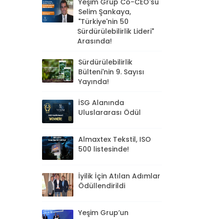
Yeşim Grup Co-CEO'su
Selim Şankaya,
"Türkiye'nin 50
Sürdürülebilirlik Lideri"
Arasında!
Sürdürülebilirlik
Bülteni'nin 9. Sayısı
Yayında!
İSG Alanında
Uluslararası Ödül
Almaxtex Tekstil, ISO
500 listesinde!
İyilik İçin Atılan Adımlar
Ödüllendirildi
Yeşim Grup’un