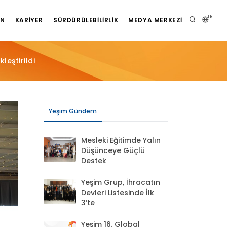
TR
AN
KARIYER
SÜRDÜRÜLEBILIRLIK
MEDYA MERKEZI
leştirildi
Yeşim Gündem
Mesleki Eğitimde Yalın
Düşünceye Güçlü
Destek
Yeşim Grup, İhracatın
Devleri Listesinde İlk
3’te
Yeşim 16. Global