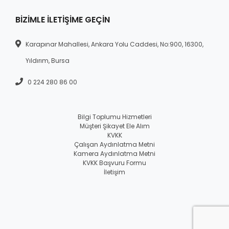
BIZIMLE İLETIŞIME GEÇIN
Karapınar Mahallesi, Ankara Yolu Caddesi, No:900, 16300,
Yıldırım, Bursa
0 224 280 86 00
Bilgi Toplumu Hizmetleri
Müşteri Şikayet Ele Alım
KVKK
Çalışan Aydınlatma Metni
Kamera Aydınlatma Metni
KVKK Başvuru Formu
İletişim
© 2026 Yeşim Grup - All Rights Reserved.