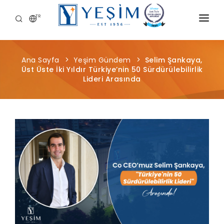
TR
KURUMSAL
Ana Sayfa
Yeşim Gündem
Selim Şankaya,
ÜRÜNLERIMIZ
Üst Üste İki Yıldır Türkiye’nin 50 Sürdürülebilirlik
Lideri Arasında
ÖNCE İNSAN
KARIYER
SÜRDÜRÜLEBILIRLIK
MEDYA MERKEZI