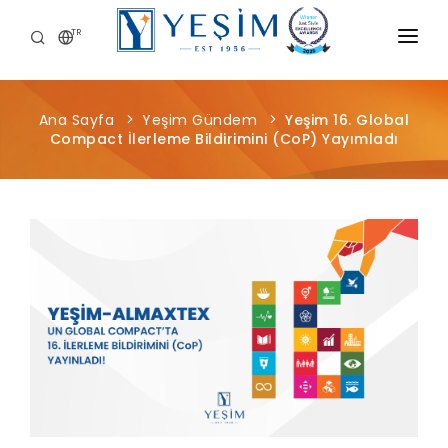
TR
KURUMSAL
Ana Sayfa
Yeşim Gündem
Yeşim 16. Global
ÜRÜNLERIMIZ
Compact İlerleme Bildirimini (CoP) Yayımladı
ÖNCE İNSAN
KARIYER
SÜRDÜRÜLEBILIRLIK
MEDYA MERKEZI