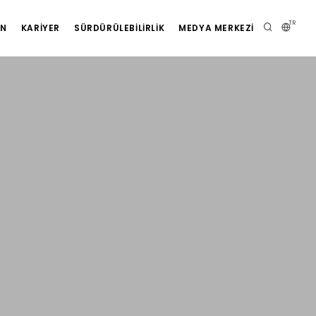
TR
AN
KARIYER
SÜRDÜRÜLEBILIRLIK
MEDYA MERKEZI