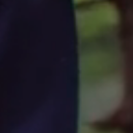
da,
etiyoruz!