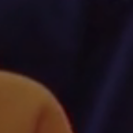
İnsan odağın
Dünya için ür