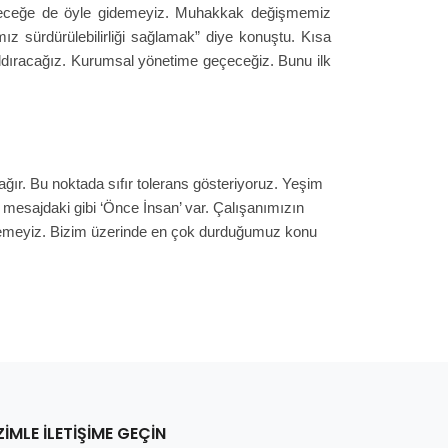
leceğe de öyle gidemeyiz. Muhakkak değişmemiz
z sürdürülebilirliği sağlamak” diye konuştu. Kısa
kaldıracağız. Kurumsal yönetime geçeceğiz. Bunu ilk
ğır. Bu noktada sıfır tolerans gösteriyoruz. Yeşim
 mesajdaki gibi ‘Önce İnsan’ var. Çalışanımızın
edemeyiz. Bizim üzerinde en çok durduğumuz konu
ZIMLE İLETIŞIME GEÇIN