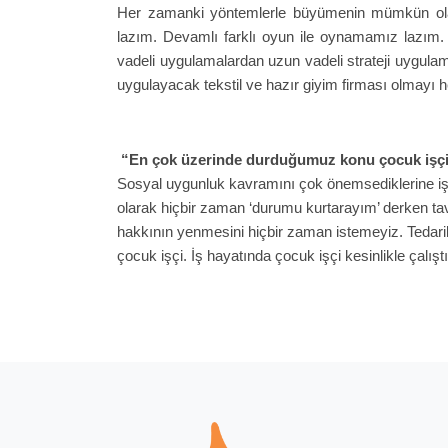
Her zamanki yöntemlerle büyümenin mümkün ola
lazım. Devamlı farklı oyun ile oynamamız lazım. 
vadeli uygulamalardan uzun vadeli strateji uygulam
uygulayacak tekstil ve hazır giyim firması olmayı h
“En çok üzerinde durduğumuz konu çocuk işç
Sosyal uygunluk kavramını çok önemsediklerine işar
olarak hiçbir zaman ‘durumu kurtarayım’ derken tav
hakkının yenmesini hiçbir zaman istemeyiz. Tedar
çocuk işçi. İş hayatında çocuk işçi kesinlikle çalış