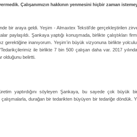
 vermedik. Çalışanımızın hakkının yenmesini hiçbir zaman istemey
nde bir araya geldi. Yeşim - Almaxtex Tekstil’de gerçekleştirilen zirve
ar paylaşıldı. Şankaya yaptığı konuşmada, birlikte çalıştıkları firma
amız gerektiğine inanıyorum. Yeşim'in büyük vizyonuna birlikte yolcul
“Tedarikçilerimiz ile birlikte 7 bin 500 çalışan daha var. 2017 yılınd
 olduğunu belirtti.
üretim yaptırdığını söyleyen Şankaya, bu sayede çok büyük bir c
z çalışmalarla, durağan bir tedarikten büyüyen bir tedariğe döndük. Y