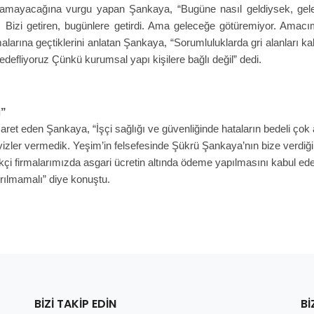
mayacağına vurgu yapan Şankaya, “Bugüne nasıl geldiysek, ge
Bizi getiren, bugünlere getirdi. Ama geleceğe götüremiyor. Amacımı
alarına geçtiklerini anlatan Şankaya, “Sorumluluklarda gri alanları 
edefliyoruz Çünkü kurumsal yapı kişilere bağlı değil” dedi.
i”
et eden Şankaya, “İşçi sağlığı ve güvenliğinde hataların bedeli çok a
izler vermedik. Yeşim’in felsefesinde Şükrü Şankaya’nın bize verdiği
ikçi firmalarımızda asgari ücretin altında ödeme yapılmasını kabul 
tırılmamalı” diye konuştu.
BIZI TAKIP EDIN
BI