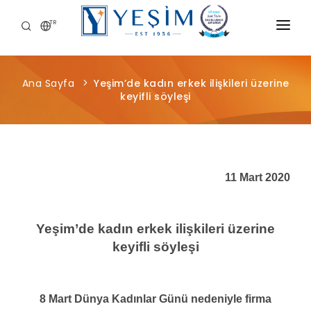
TR
KURUMSAL
Ana Sayfa
Yeşim’de kadın erkek ilişkileri üzerine
ÜRÜNLERIMIZ
keyifli söyleşi
ÖNCE İNSAN
KARIYER
11 Mart 2020
SÜRDÜRÜLEBILIRLIK
MEDYA MERKEZI
Yeşim’de kadın erkek ilişkileri üzerine
keyifli söyleşi
8 Mart Dünya Kadınlar Günü nedeniyle firma