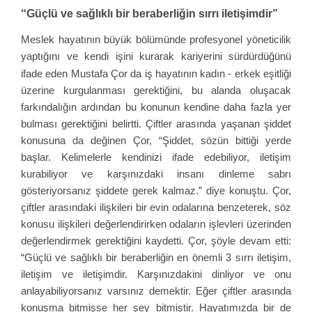
“Güçlü ve sağlıklı bir beraberliğin sırrı iletişimdir”
Meslek hayatının büyük bölümünde profesyonel yöneticilik
yaptığını ve kendi işini kurarak kariyerini sürdürdüğünü
ifade eden Mustafa Çor da iş hayatının
kadın - erkek eşitliği
üzerine kurgulanması gerektiğini, bu alanda oluşacak
farkındalığın ardından bu konunun kendine daha fazla yer
bulması gerektiğini belirtti. Çiftler arasında yaşanan şiddet
konusuna da değinen Çor, “Şiddet, sözün bittiği yerde
başlar. Kelimelerle kendinizi ifade edebiliyor, iletişim
kurabiliyor ve karşınızdaki insanı dinleme sabrı
gösteriyorsanız şiddete gerek kalmaz.” diye konuştu. Çor,
çiftler arasındaki ilişkileri bir evin odalarına benzeterek, söz
konusu ilişkileri değerlendirirken odaların işlevleri üzerinden
değerlendirmek gerektiğini kaydetti. Çor, şöyle devam etti:
“Güçlü ve sağlıklı bir beraberliğin en önemli 3 sırrı iletişim,
iletişim ve iletişimdir. Karşınızdakini dinliyor ve onu
anlayabiliyorsanız varsınız demektir. Eğer çiftler arasında
konuşma bitmişse her şey bitmiştir. Hayatımızda bir de