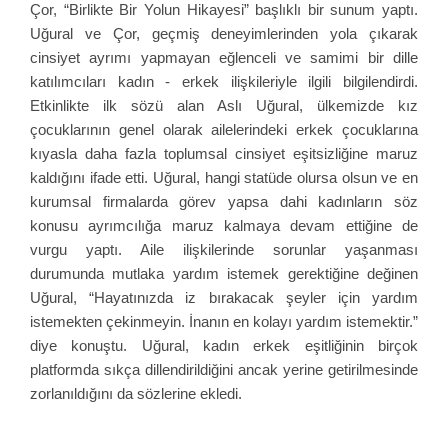
Çor, “Birlikte Bir Yolun Hikayesi” başlıklı bir sunum yaptı.
Uğural ve Çor, geçmiş deneyimlerinden yola çıkarak
cinsiyet ayrımı yapmayan eğlenceli ve samimi bir dille
katılımcıları kadın - erkek ilişkileriyle ilgili bilgilendirdi.
Etkinlikte ilk sözü alan Aslı Uğural, ülkemizde kız
çocuklarının genel olarak ailelerindeki erkek çocuklarına
kıyasla daha fazla toplumsal cinsiyet eşitsizliğine maruz
kaldığını ifade etti. Uğural, hangi statüde olursa olsun ve en
kurumsal firmalarda görev yapsa dahi kadınların söz
konusu ayrımcılığa maruz kalmaya devam ettiğine de
vurgu yaptı. Aile ilişkilerinde sorunlar yaşanması
durumunda mutlaka yardım istemek gerektiğine değinen
Uğural, “Hayatınızda iz bırakacak şeyler için yardım
istemekten çekinmeyin. İnanın en kolayı yardım istemektir.”
diye konuştu. Uğural, kadın erkek eşitliğinin birçok
platformda sıkça dillendirildiğini ancak yerine getirilmesinde
zorlanıldığını da sözlerine ekledi.