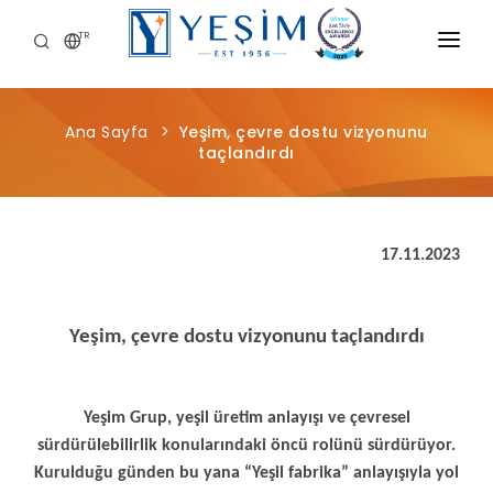
TR
KURUMSAL
Ana Sayfa
Yeşim, çevre dostu vizyonunu
ÜRÜNLERIMIZ
taçlandırdı
ÖNCE İNSAN
KARIYER
17.11.2023
SÜRDÜRÜLEBILIRLIK
Yeşim, çevre dostu vizyonunu taçlandırdı
MEDYA MERKEZI
Yeşim Grup, yeşil üretim anlayışı ve çevresel
sürdürülebilirlik konularındaki öncü rolünü sürdürüyor.
Kurulduğu günden bu yana “Yeşil fabrika” anlayışıyla yol